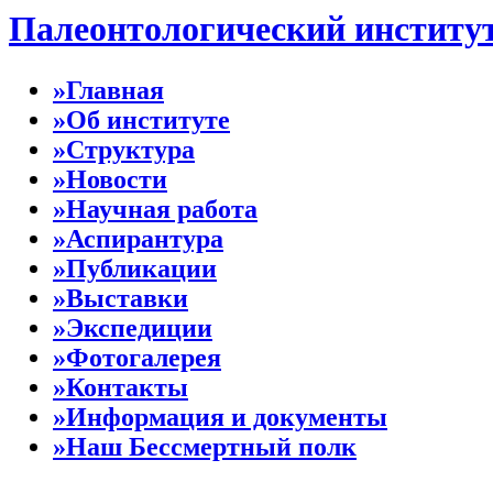
Палеонтологический институ
»Главная
»Об институте
»Структура
»Новости
»Научная работа
»Аспирантура
»Публикации
»Выставки
»Экспедиции
»Фотогалерея
»Контакты
»Информация и документы
»Наш Бессмертный полк