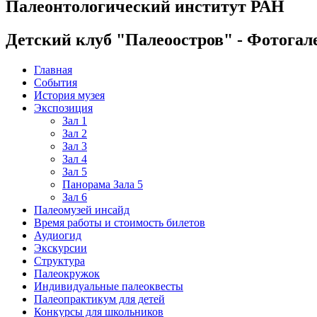
Палеонтологический институт РАН
Детский клуб "Палеоостров" - Фотогал
Главная
События
История музея
Экспозиция
Зал 1
Зал 2
Зал 3
Зал 4
Зал 5
Панорама Зала 5
Зал 6
Палеомузей инсайд
Время работы и стоимость билетов
Аудиогид
Экскурсии
Структура
Палеокружок
Индивидуальные палеоквесты
Палеопрактикум для детей
Конкурсы для школьников