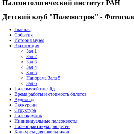
Палеонтологический институт РАН
Детский клуб "Палеоостров" - Фотогал
Главная
События
История музея
Экспозиция
Зал 1
Зал 2
Зал 3
Зал 4
Зал 5
Панорама Зала 5
Зал 6
Палеомузей инсайд
Время работы и стоимость билетов
Аудиогид
Экскурсии
Структура
Палеокружок
Индивидуальные палеоквесты
Палеопрактикум для детей
Конкурсы для школьников