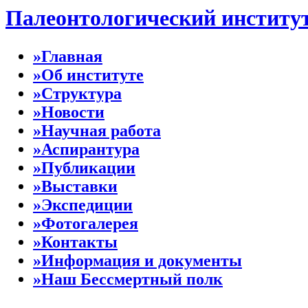
Палеонтологический институ
»Главная
»Об институте
»Структура
»Новости
»Научная работа
»Аспирантура
»Публикации
»Выставки
»Экспедиции
»Фотогалерея
»Контакты
»Информация и документы
»Наш Бессмертный полк