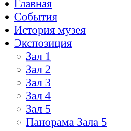
Главная
События
История музея
Экспозиция
Зал 1
Зал 2
Зал 3
Зал 4
Зал 5
Панорама Зала 5