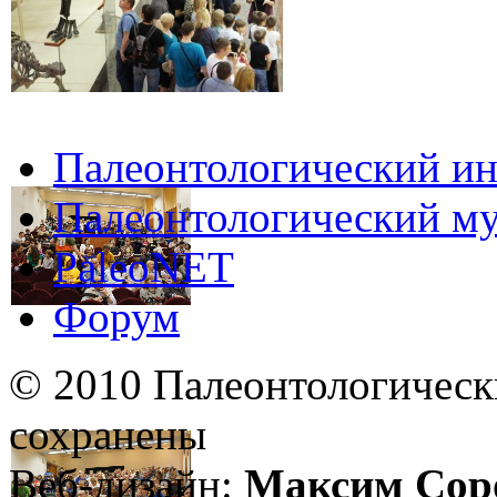
Палеонтологический ин
Палеонтологический му
PaleoNET
Форум
© 2010 Палеонтологическ
сохранены
Веб-дизайн:
Максим Сор