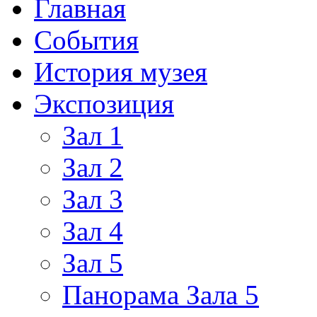
Главная
События
История музея
Экспозиция
Зал 1
Зал 2
Зал 3
Зал 4
Зал 5
Панорама Зала 5