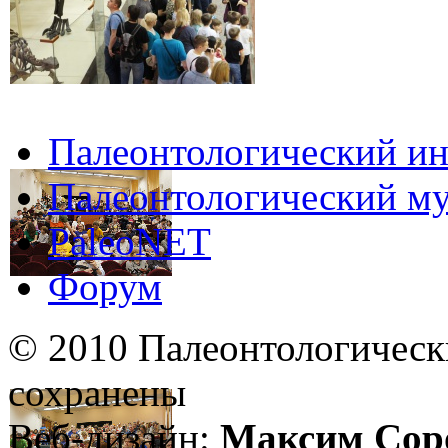
Палеонтологический ин
Палеонтологический му
PaleoNET
Форум
© 2010 Палеонтологическ
сохранены
Веб-дизайн:
Максим Сор