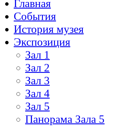
Главная
События
История музея
Экспозиция
Зал 1
Зал 2
Зал 3
Зал 4
Зал 5
Панорама Зала 5