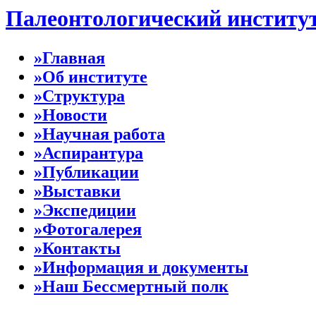
Палеонтологический институ
»Главная
»Об институте
»Структура
»Новости
»Научная работа
»Аспирантура
»Публикации
»Выставки
»Экспедиции
»Фотогалерея
»Контакты
»Информация и документы
»Наш Бессмертный полк