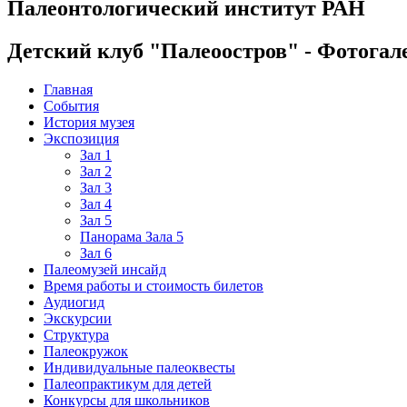
Палеонтологический институт РАН
Детский клуб "Палеоостров" - Фотогал
Главная
События
История музея
Экспозиция
Зал 1
Зал 2
Зал 3
Зал 4
Зал 5
Панорама Зала 5
Зал 6
Палеомузей инсайд
Время работы и стоимость билетов
Аудиогид
Экскурсии
Структура
Палеокружок
Индивидуальные палеоквесты
Палеопрактикум для детей
Конкурсы для школьников