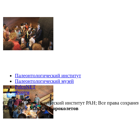
Палеонтологический институт
Палеонтологический музей
PaleoNET
Форум
© 2010 Палеонтологический институт РАН; Все права сохране
Веб-дизайн:
Максим Сороколетов