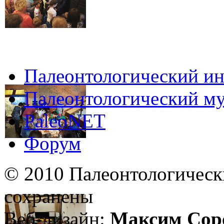
Палеонтологический ин
Палеонтологический му
PaleoNET
Форум
© 2010 Палеонтологическ
сохранены
Веб-дизайн:
Максим Сор