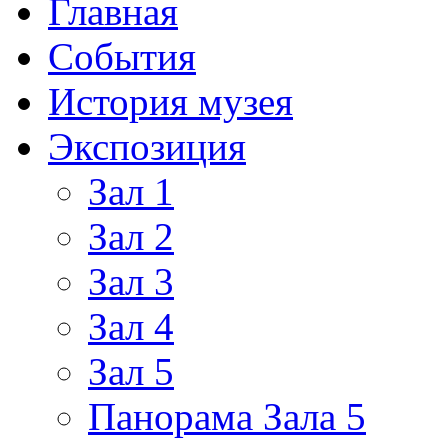
Главная
События
История музея
Экспозиция
Зал 1
Зал 2
Зал 3
Зал 4
Зал 5
Панорама Зала 5