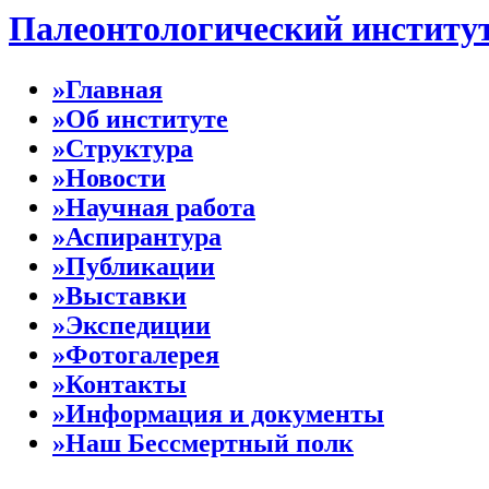
Палеонтологический институ
»Главная
»Об институте
»Структура
»Новости
»Научная работа
»Аспирантура
»Публикации
»Выставки
»Экспедиции
»Фотогалерея
»Контакты
»Информация и документы
»Наш Бессмертный полк