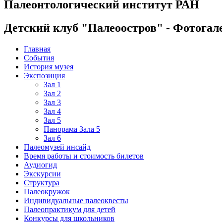
Палеонтологический институт РАН
Детский клуб "Палеоостров" - Фотогал
Главная
События
История музея
Экспозиция
Зал 1
Зал 2
Зал 3
Зал 4
Зал 5
Панорама Зала 5
Зал 6
Палеомузей инсайд
Время работы и стоимость билетов
Аудиогид
Экскурсии
Структура
Палеокружок
Индивидуальные палеоквесты
Палеопрактикум для детей
Конкурсы для школьников