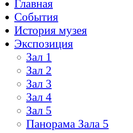
Главная
События
История музея
Экспозиция
Зал 1
Зал 2
Зал 3
Зал 4
Зал 5
Панорама Зала 5