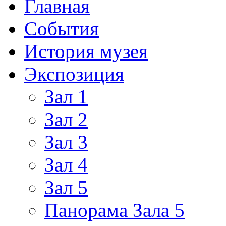
Главная
События
История музея
Экспозиция
Зал 1
Зал 2
Зал 3
Зал 4
Зал 5
Панорама Зала 5