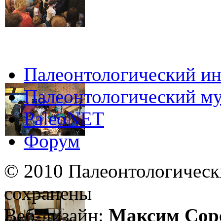
Палеонтологический ин
Палеонтологический му
PaleoNET
Форум
© 2010 Палеонтологическ
сохранены
Веб-дизайн:
Максим Сор