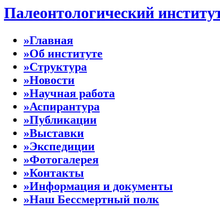
Палеонтологический институ
»Главная
»Об институте
»Структура
»Новости
»Научная работа
»Аспирантура
»Публикации
»Выставки
»Экспедиции
»Фотогалерея
»Контакты
»Информация и документы
»Наш Бессмертный полк