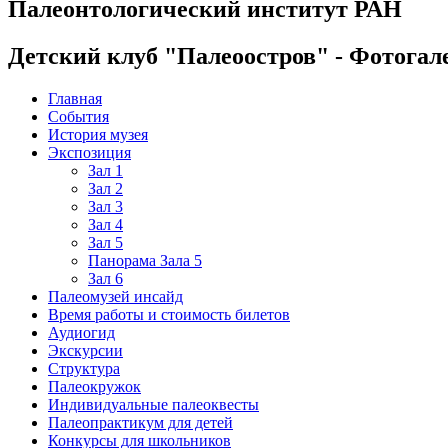
Палеонтологический институт РАН
Детский клуб "Палеоостров" - Фотогал
Главная
События
История музея
Экспозиция
Зал 1
Зал 2
Зал 3
Зал 4
Зал 5
Панорама Зала 5
Зал 6
Палеомузей инсайд
Время работы и стоимость билетов
Аудиогид
Экскурсии
Структура
Палеокружок
Индивидуальные палеоквесты
Палеопрактикум для детей
Конкурсы для школьников