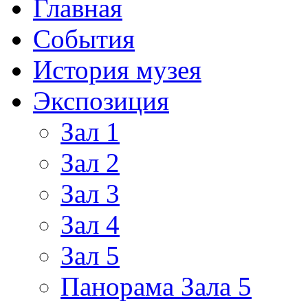
Главная
События
История музея
Экспозиция
Зал 1
Зал 2
Зал 3
Зал 4
Зал 5
Панорама Зала 5