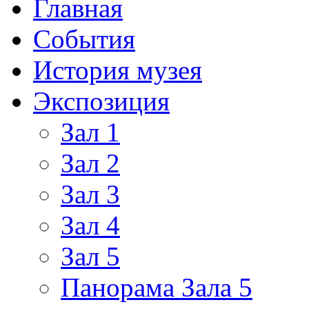
Главная
События
История музея
Экспозиция
Зал 1
Зал 2
Зал 3
Зал 4
Зал 5
Панорама Зала 5