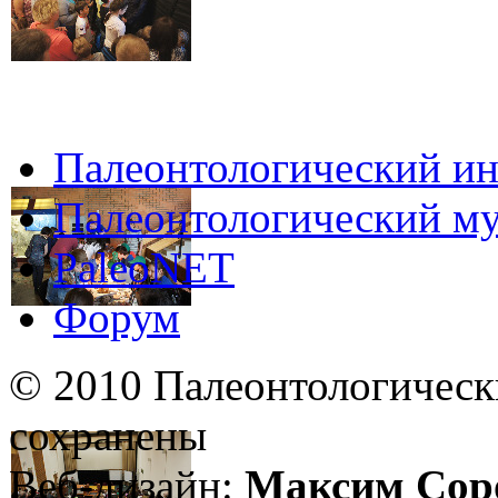
Палеонтологический ин
Палеонтологический му
PaleoNET
Форум
© 2010 Палеонтологическ
сохранены
Веб-дизайн:
Максим Сор