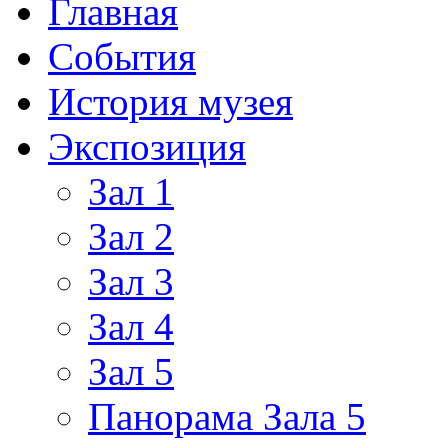
Главная
События
История музея
Экспозиция
Зал 1
Зал 2
Зал 3
Зал 4
Зал 5
Панорама Зала 5