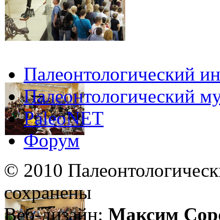
Палеонтологический ин
Палеонтологический му
PaleoNET
Форум
© 2010 Палеонтологическ
сохранены
Веб-дизайн:
Максим Сор