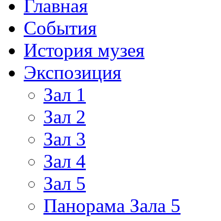
Главная
События
История музея
Экспозиция
Зал 1
Зал 2
Зал 3
Зал 4
Зал 5
Панорама Зала 5