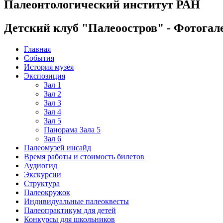
Палеонтологический институт РАН
Детский клуб "Палеоостров" - Фотогал
Главная
События
История музея
Экспозиция
Зал 1
Зал 2
Зал 3
Зал 4
Зал 5
Панорама Зала 5
Зал 6
Палеомузей инсайд
Время работы и стоимость билетов
Аудиогид
Экскурсии
Структура
Палеокружок
Индивидуальные палеоквесты
Палеопрактикум для детей
Конкурсы для школьников