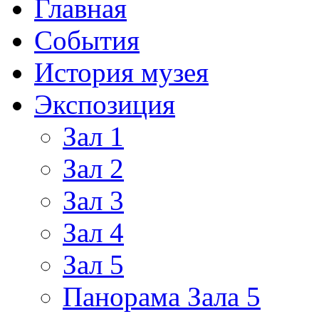
Главная
События
История музея
Экспозиция
Зал 1
Зал 2
Зал 3
Зал 4
Зал 5
Панорама Зала 5