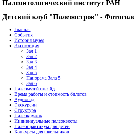
Палеонтологический институт РАН
Детский клуб "Палеоостров" - Фотогал
Главная
События
История музея
Экспозиция
Зал 1
Зал 2
Зал 3
Зал 4
Зал 5
Панорама Зала 5
Зал 6
Палеомузей инсайд
Время работы и стоимость билетов
Аудиогид
Экскурсии
Структура
Палеокружок
Индивидуальные палеоквесты
Палеопрактикум для детей
Конкурсы для школьников