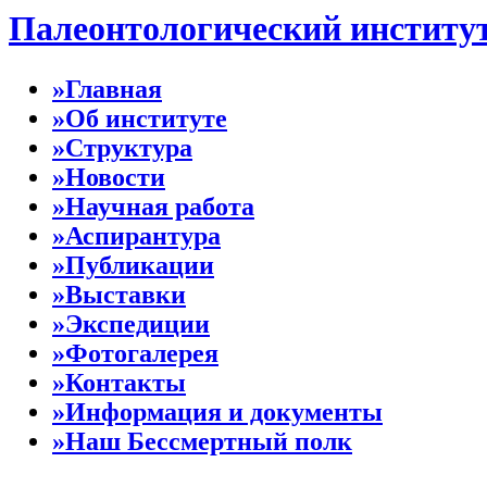
Палеонтологический институ
»Главная
»Об институте
»Структура
»Новости
»Научная работа
»Аспирантура
»Публикации
»Выставки
»Экспедиции
»Фотогалерея
»Контакты
»Информация и документы
»Наш Бессмертный полк