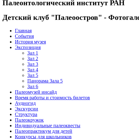
Палеонтологический институт РАН
Детский клуб "Палеоостров" - Фотогал
Главная
События
История музея
Экспозиция
Зал 1
Зал 2
Зал 3
Зал 4
Зал 5
Панорама Зала 5
Зал 6
Палеомузей инсайд
Время работы и стоимость билетов
Аудиогид
Экскурсии
Структура
Палеокружок
Индивидуальные палеоквесты
Палеопрактикум для детей
Конкурсы для школьников