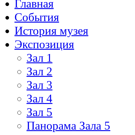
Главная
События
История музея
Экспозиция
Зал 1
Зал 2
Зал 3
Зал 4
Зал 5
Панорама Зала 5