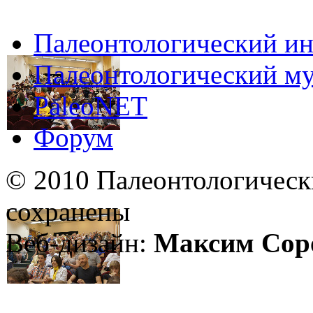
Палеонтологический ин
Палеонтологический му
PaleoNET
Форум
© 2010 Палеонтологическ
сохранены
Веб-дизайн:
Максим Сор