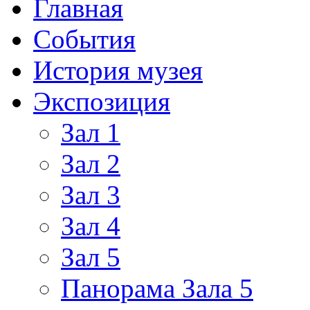
Главная
События
История музея
Экспозиция
Зал 1
Зал 2
Зал 3
Зал 4
Зал 5
Панорама Зала 5