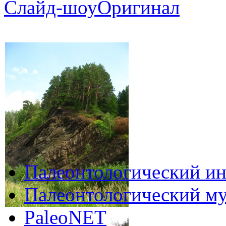
Слайд-шоу
Оригинал
Палеонтологический ин
Палеонтологический му
PaleoNET