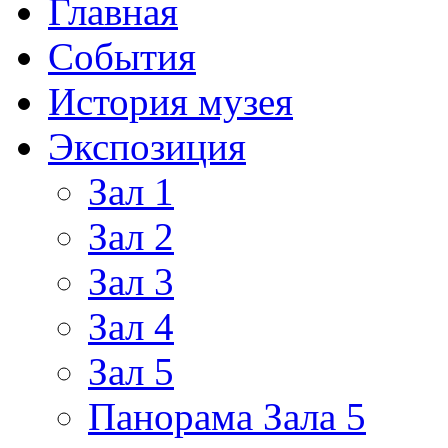
Главная
События
История музея
Экспозиция
Зал 1
Зал 2
Зал 3
Зал 4
Зал 5
Панорама Зала 5