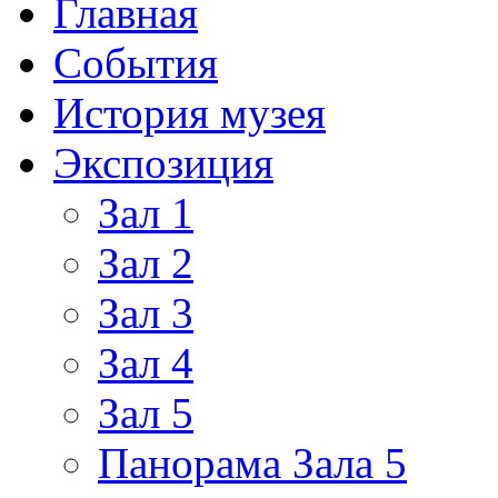
Главная
События
История музея
Экспозиция
Зал 1
Зал 2
Зал 3
Зал 4
Зал 5
Панорама Зала 5