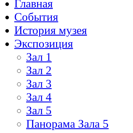
Главная
События
История музея
Экспозиция
Зал 1
Зал 2
Зал 3
Зал 4
Зал 5
Панорама Зала 5