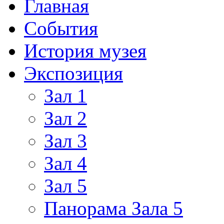
Главная
События
История музея
Экспозиция
Зал 1
Зал 2
Зал 3
Зал 4
Зал 5
Панорама Зала 5