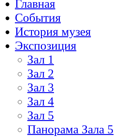
Главная
События
История музея
Экспозиция
Зал 1
Зал 2
Зал 3
Зал 4
Зал 5
Панорама Зала 5