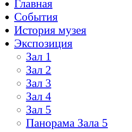
Главная
События
История музея
Экспозиция
Зал 1
Зал 2
Зал 3
Зал 4
Зал 5
Панорама Зала 5