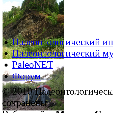
Палеонтологический ин
Палеонтологический му
PaleoNET
Форум
© 2010 Палеонтологическ
сохранены