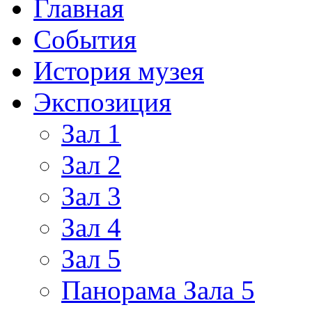
Главная
События
История музея
Экспозиция
Зал 1
Зал 2
Зал 3
Зал 4
Зал 5
Панорама Зала 5