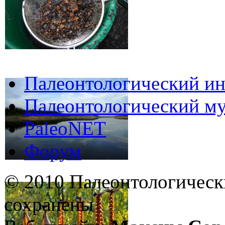
Палеонтологический ин
Палеонтологический му
PaleoNET
Форум
© 2010 Палеонтологическ
сохранены