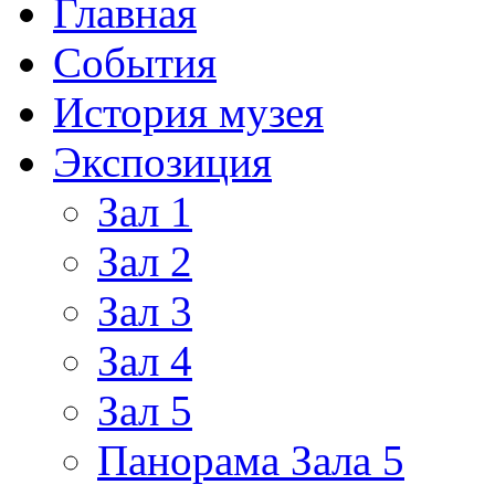
Главная
События
История музея
Экспозиция
Зал 1
Зал 2
Зал 3
Зал 4
Зал 5
Панорама Зала 5