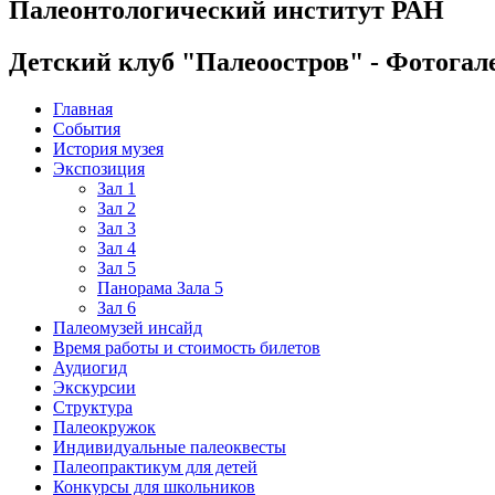
Палеонтологический институт РАН
Детский клуб "Палеоостров" - Фотогал
Главная
События
История музея
Экспозиция
Зал 1
Зал 2
Зал 3
Зал 4
Зал 5
Панорама Зала 5
Зал 6
Палеомузей инсайд
Время работы и стоимость билетов
Аудиогид
Экскурсии
Структура
Палеокружок
Индивидуальные палеоквесты
Палеопрактикум для детей
Конкурсы для школьников