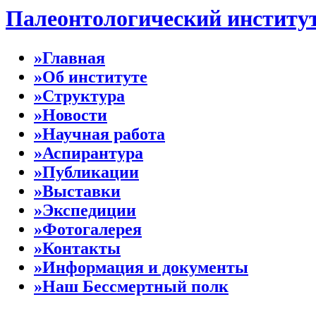
Палеонтологический институ
»Главная
»Об институте
»Структура
»Новости
»Научная работа
»Аспирантура
»Публикации
»Выставки
»Экспедиции
»Фотогалерея
»Контакты
»Информация и документы
»Наш Бессмертный полк