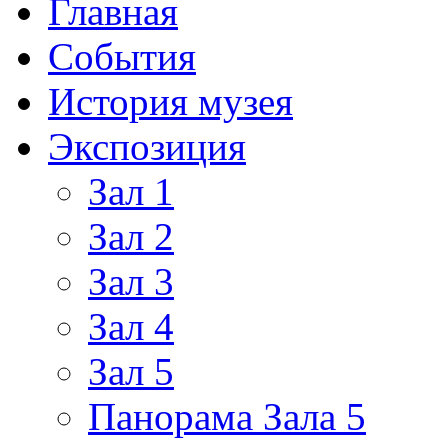
Главная
События
История музея
Экспозиция
Зал 1
Зал 2
Зал 3
Зал 4
Зал 5
Панорама Зала 5