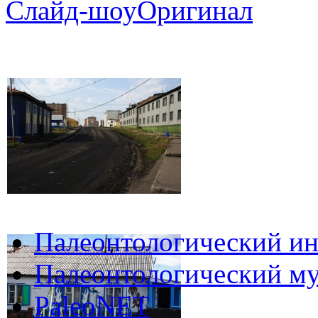
Слайд-шоу
Оригинал
Палеонтологический ин
Палеонтологический му
PaleoNET