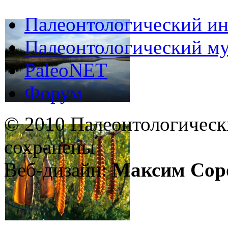
Палеонтологический ин
Палеонтологический му
PaleoNET
Форум
© 2010 Палеонтологическ
сохранены
Веб-дизайн:
Максим Сор