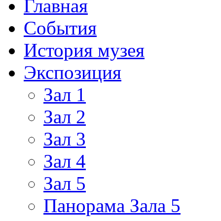
Главная
События
История музея
Экспозиция
Зал 1
Зал 2
Зал 3
Зал 4
Зал 5
Панорама Зала 5