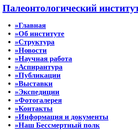
Палеонтологический институ
»Главная
»Об институте
»Структура
»Новости
»Научная работа
»Аспирантура
»Публикации
»Выставки
»Экспедиции
»Фотогалерея
»Контакты
»Информация и документы
»Наш Бессмертный полк