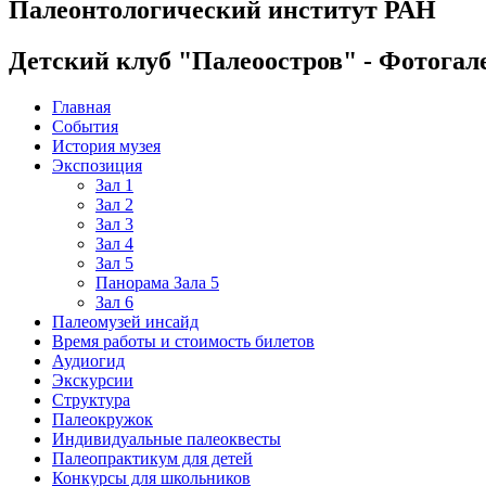
Палеонтологический институт РАН
Детский клуб "Палеоостров" - Фотогал
Главная
События
История музея
Экспозиция
Зал 1
Зал 2
Зал 3
Зал 4
Зал 5
Панорама Зала 5
Зал 6
Палеомузей инсайд
Время работы и стоимость билетов
Аудиогид
Экскурсии
Структура
Палеокружок
Индивидуальные палеоквесты
Палеопрактикум для детей
Конкурсы для школьников