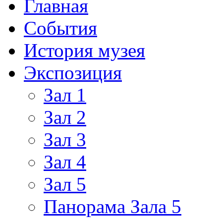
Главная
События
История музея
Экспозиция
Зал 1
Зал 2
Зал 3
Зал 4
Зал 5
Панорама Зала 5