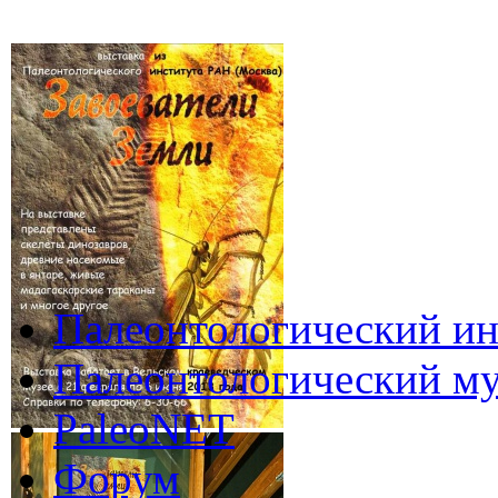
Палеонтологический ин
Палеонтологический му
PaleoNET
Форум