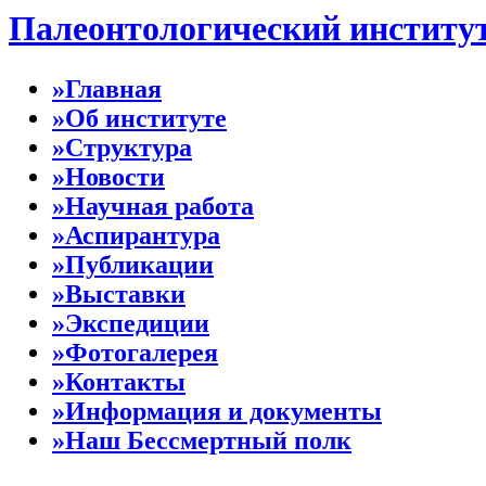
Палеонтологический институ
»Главная
»Об институте
»Структура
»Новости
»Научная работа
»Аспирантура
»Публикации
»Выставки
»Экспедиции
»Фотогалерея
»Контакты
»Информация и документы
»Наш Бессмертный полк