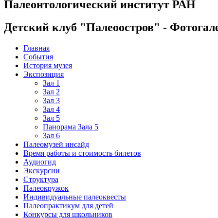
Палеонтологический институт РАН
Детский клуб "Палеоостров" - Фотогал
Главная
События
История музея
Экспозиция
Зал 1
Зал 2
Зал 3
Зал 4
Зал 5
Панорама Зала 5
Зал 6
Палеомузей инсайд
Время работы и стоимость билетов
Аудиогид
Экскурсии
Структура
Палеокружок
Индивидуальные палеоквесты
Палеопрактикум для детей
Конкурсы для школьников