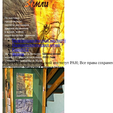
Палеонтологический институт
Палеонтологический музей
PaleoNET
Форум
© 2010 Палеонтологический институт РАН; Все права сохране
Веб-дизайн:
Максим Сороколетов