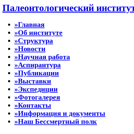
Палеонтологический институ
»Главная
»Об институте
»Структура
»Новости
»Научная работа
»Аспирантура
»Публикации
»Выставки
»Экспедиции
»Фотогалерея
»Контакты
»Информация и документы
»Наш Бессмертный полк