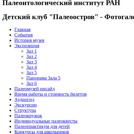
Палеонтологический институт РАН
Детский клуб "Палеоостров" - Фотогал
Главная
События
История музея
Экспозиция
Зал 1
Зал 2
Зал 3
Зал 4
Зал 5
Панорама Зала 5
Зал 6
Палеомузей инсайд
Время работы и стоимость билетов
Аудиогид
Экскурсии
Структура
Палеокружок
Индивидуальные палеоквесты
Палеопрактикум для детей
Конкурсы для школьников