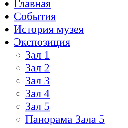
Главная
События
История музея
Экспозиция
Зал 1
Зал 2
Зал 3
Зал 4
Зал 5
Панорама Зала 5