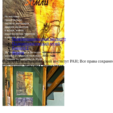
Палеонтологический институт
Палеонтологический музей
PaleoNET
Форум
© 2010 Палеонтологический институт РАН; Все права сохране
Веб-дизайн:
Максим Сороколетов