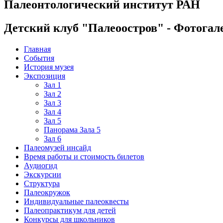
Палеонтологический институт РАН
Детский клуб "Палеоостров" - Фотогал
Главная
События
История музея
Экспозиция
Зал 1
Зал 2
Зал 3
Зал 4
Зал 5
Панорама Зала 5
Зал 6
Палеомузей инсайд
Время работы и стоимость билетов
Аудиогид
Экскурсии
Структура
Палеокружок
Индивидуальные палеоквесты
Палеопрактикум для детей
Конкурсы для школьников