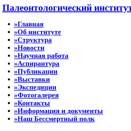
Палеонтологический институ
»Главная
»Об институте
»Структура
»Новости
»Научная работа
»Аспирантура
»Публикации
»Выставки
»Экспедиции
»Фотогалерея
»Контакты
»Информация и документы
»Наш Бессмертный полк