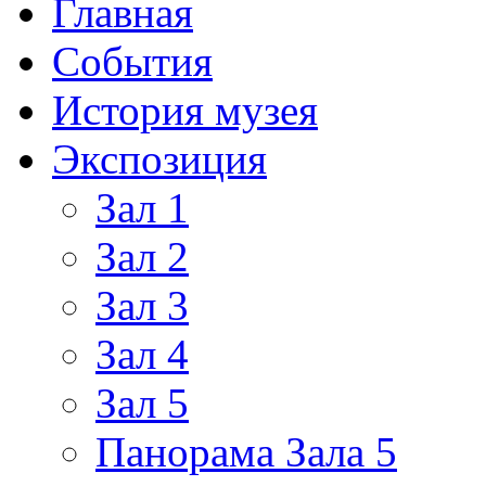
Главная
События
История музея
Экспозиция
Зал 1
Зал 2
Зал 3
Зал 4
Зал 5
Панорама Зала 5