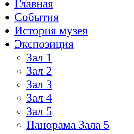
Главная
События
История музея
Экспозиция
Зал 1
Зал 2
Зал 3
Зал 4
Зал 5
Панорама Зала 5