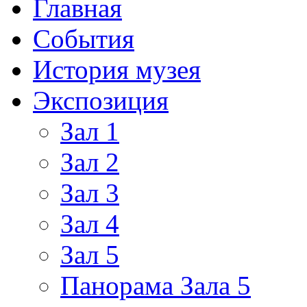
Главная
События
История музея
Экспозиция
Зал 1
Зал 2
Зал 3
Зал 4
Зал 5
Панорама Зала 5