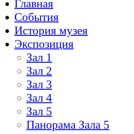
Главная
События
История музея
Экспозиция
Зал 1
Зал 2
Зал 3
Зал 4
Зал 5
Панорама Зала 5