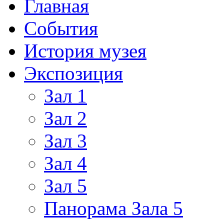
Главная
События
История музея
Экспозиция
Зал 1
Зал 2
Зал 3
Зал 4
Зал 5
Панорама Зала 5