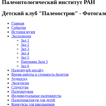
Палеонтологический институт РАН
Детский клуб "Палеоостров" - Фотогал
Главная
События
История музея
Экспозиция
Зал 1
Зал 2
Зал 3
Зал 4
Зал 5
Панорама Зала 5
Зал 6
Палеомузей инсайд
Время работы и стоимость билетов
Аудиогид
Экскурсии
Структура
Палеокружок
Индивидуальные палеоквесты
Палеопрактикум для детей
Конкурсы для школьников