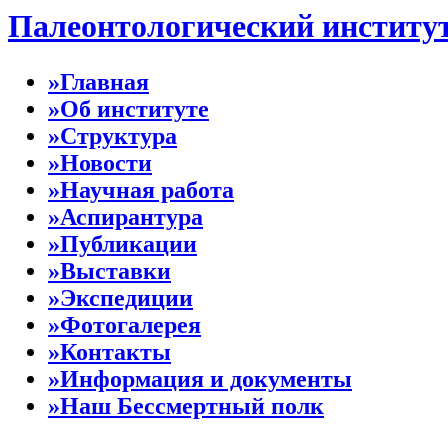
Палеонтологический институ
»Главная
»Об институте
»Структура
»Новости
»Научная работа
»Аспирантура
»Публикации
»Выставки
»Экспедиции
»Фотогалерея
»Контакты
»Информация и документы
»Наш Бессмертный полк