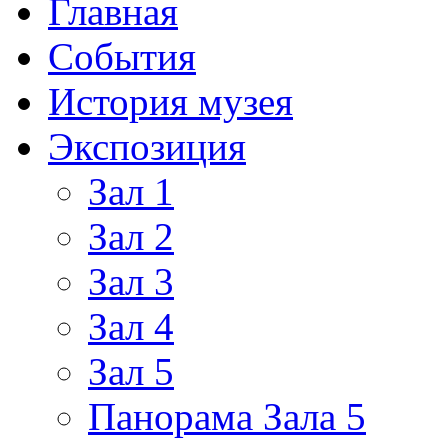
Главная
События
История музея
Экспозиция
Зал 1
Зал 2
Зал 3
Зал 4
Зал 5
Панорама Зала 5