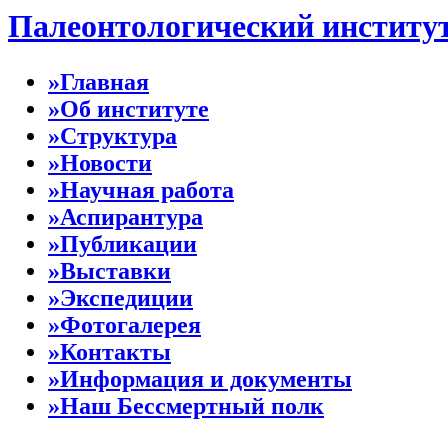
Палеонтологический институ
»Главная
»Об институте
»Структура
»Новости
»Научная работа
»Аспирантура
»Публикации
»Выставки
»Экспедиции
»Фотогалерея
»Контакты
»Информация и документы
»Наш Бессмертный полк