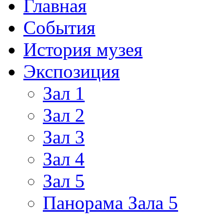
Главная
События
История музея
Экспозиция
Зал 1
Зал 2
Зал 3
Зал 4
Зал 5
Панорама Зала 5