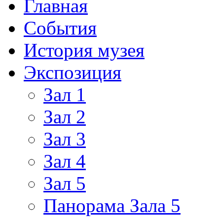
Главная
События
История музея
Экспозиция
Зал 1
Зал 2
Зал 3
Зал 4
Зал 5
Панорама Зала 5