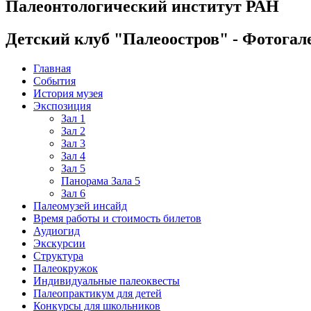
Палеонтологический институт РАН
Детский клуб "Палеоостров" - Фотогал
Главная
События
История музея
Экспозиция
Зал 1
Зал 2
Зал 3
Зал 4
Зал 5
Панорама Зала 5
Зал 6
Палеомузей инсайд
Время работы и стоимость билетов
Аудиогид
Экскурсии
Структура
Палеокружок
Индивидуальные палеоквесты
Палеопрактикум для детей
Конкурсы для школьников