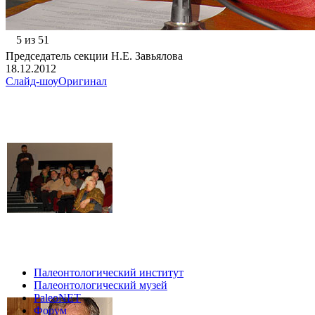
5 из 51
Председатель секции Н.Е. Завьялова
18.12.2012
Слайд-шоу
Оригинал
Палеонтологический институт
Палеонтологический музей
PaleoNET
Форум