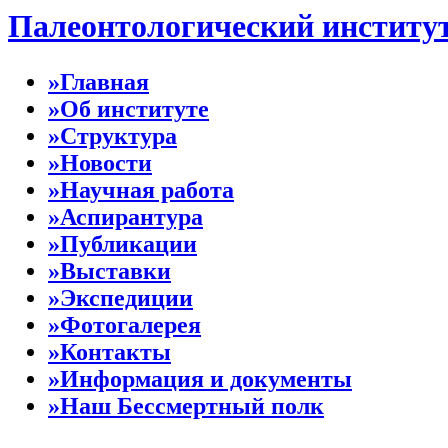
Палеонтологический институ
»Главная
»Об институте
»Структура
»Новости
»Научная работа
»Аспирантура
»Публикации
»Выставки
»Экспедиции
»Фотогалерея
»Контакты
»Информация и документы
»Наш Бессмертный полк