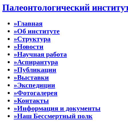
Палеонтологический институ
»Главная
»Об институте
»Структура
»Новости
»Научная работа
»Аспирантура
»Публикации
»Выставки
»Экспедиции
»Фотогалерея
»Контакты
»Информация и документы
»Наш Бессмертный полк