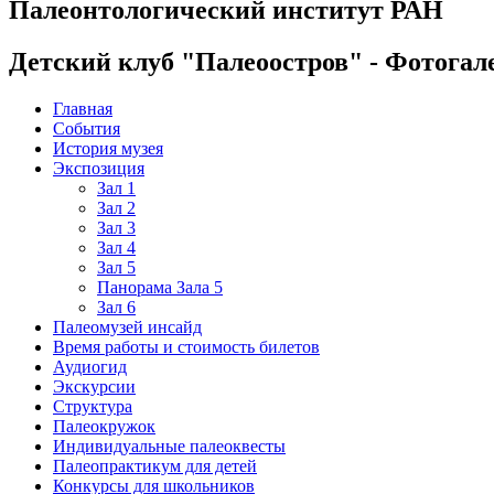
Палеонтологический институт РАН
Детский клуб "Палеоостров" - Фотогал
Главная
События
История музея
Экспозиция
Зал 1
Зал 2
Зал 3
Зал 4
Зал 5
Панорама Зала 5
Зал 6
Палеомузей инсайд
Время работы и стоимость билетов
Аудиогид
Экскурсии
Структура
Палеокружок
Индивидуальные палеоквесты
Палеопрактикум для детей
Конкурсы для школьников